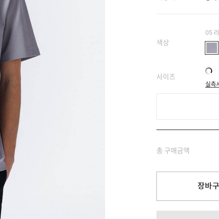
05
색상
사이즈
실측
총 구매금액
장바구