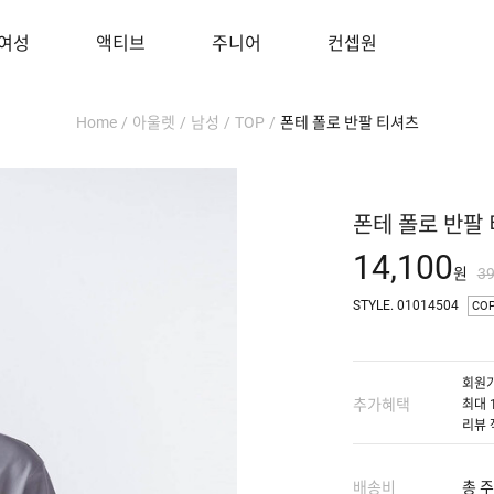
여성
액티브
주니어
컨셉원
Home
/
아울렛
/
남성
/
TOP
/
폰테 폴로 반팔 티셔츠
폰테 폴로 반팔
14,100
원
3
STYLE. 01014504
CO
회원가
추가혜택
최대 
리뷰 
배송비
총 주