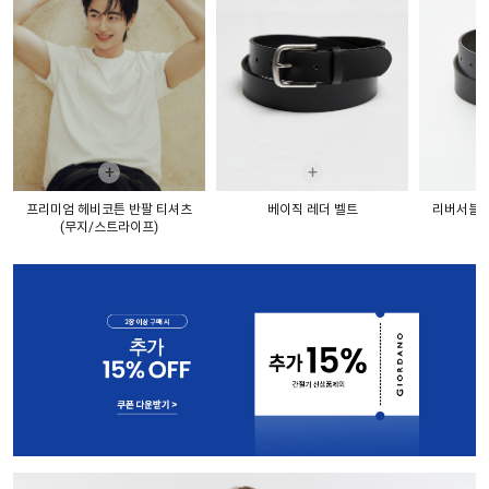
+
+
프리미엄 헤비코튼 반팔 티셔츠
베이직 레더 벨트
리버서블 레
(무지/스트라이프)