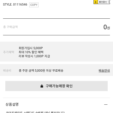
플친할인
STYLE. 01116546
COPY
0
총 구매금액
원
회원가입시 5,000P
추가혜택
최대 10% 할인 혜택
리뷰 작성시 1,000P 지급
배송비
총 주문 금액 5,000원 이상 무료배송
배송안내
구매가능매장 확인
상품설명
라이트웨이트 스탠다드 슬림핏 데님 팬츠입니다.