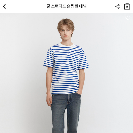
장바
쿨 스탠다드 슬림핏 데님
구니
0