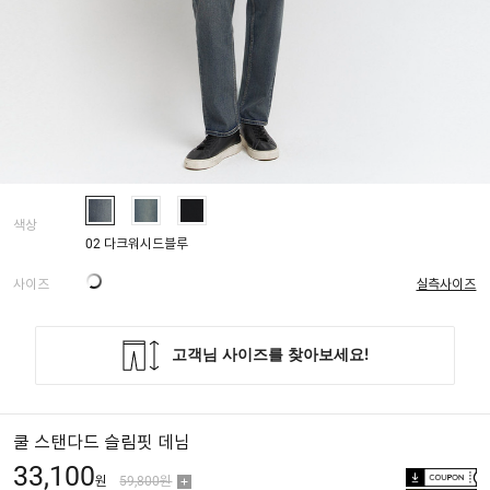
색상
02 다크워시드블루
사이즈
실측사이즈
쿨 스탠다드 슬림핏 데님
33,100
원
59,800원