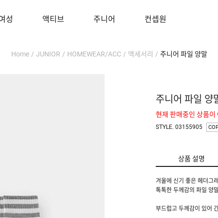
여성
액티브
주니어
컨셉원
Home
/
JUNIOR
/
HOMEWEAR/ACC
/
액세서리
/
주니어 파일 양말
주니어 파일 양
현재 판매중인 상품이
STYLE. 03155905
CO
상품 설명
겨울에 신기 좋은 헤더그
톡톡한 두께감의 파일 양
부드럽고 두께감이 있어 