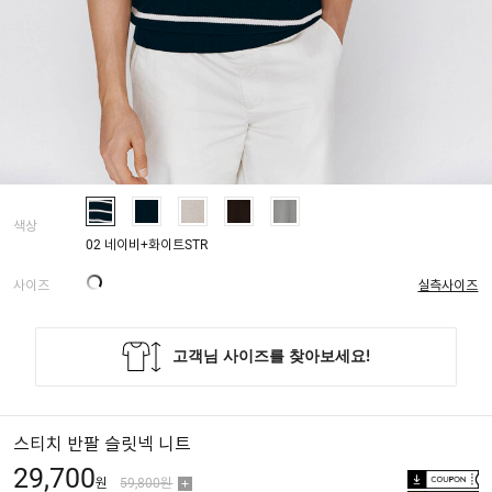
색상
02 네이비+화이트STR
사이즈
실측사이즈
스티치 반팔 슬릿넥 니트
29,700
원
59,800원