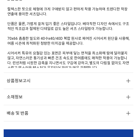
릴렉스한 핏으로 체형에 크게 구애받지 않고 편하게 착용 가능하며 트렌디한 착장
연출에 용이한 셔츠입니다.
단품은 물론, 가볍게 걸쳐 입기 좋은 스타일입니다. 베이직한 디자인 속에서도 구조
적인 직조감과 절제된 디테일로 감도 높은 셔츠 스타일링이 가능합니다.
70x66 촘촘한 밀도와 40수x40/40D 복합 원사로 짜여진 시어서커 원단을 사용해,
여름 시즌에 최적화된 청량한 터치감을 제공합니다.
시어서커 특유의 요철감 있는 표면은 피부에 닿는 면적을 최소화해 땀에 달라붙지
않고, 자연스러운 통기성과 빠른 건조 속도로 한여름에도 쾌적한 착용이 가능합니
다. 린넨처럼 시원한 감촉을 지니면서도 구김에 강하고, 별도의 다림질 없이도 자연
스럽고 멋스러운 텍스처가 유지되어 관리가 매우 간편합니다.
여기에 루즈 피니싱과 가먼트 워시, 스팀 프레싱 마감이 더해져 소재는 더욱 유연하
상품정보고시
고 부드럽게 떨어지며, 시각적으로도 고급스러운 질감이 표현됩니다.
스타일과 기능성을 동시에 갖춘 이 원단은 단순한 여름 셔츠를 넘어, 감도 있는 데
소재정보
일리룩을 완성할 수 있습니다. 브라운, 카키 톤의 내추럴한 컬러부터 블루 계열의
시원한 톤까지 폭넓게 구성된 체크 패턴으로 전개됩니다. 과하지 않으면서도 감각
적인 조화를 이루는 컬러는 시어서커의 텍스처와 어우러져 여름철 스타일링에 자
연스럽게 녹아듭니다. 셔츠 하나만으로도 포인트가 되는 세련된 컬러 플레이가 돋
배송 및 반품
보입니다.