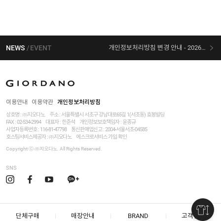
NEWS
EVENT
개인정보처리방침 변경 안내 - 2026/07/30 시행
[선착순 사은품] 지오다노 X 슈퍼마리오 콜라보
이용안내
이용약관
개인정보처리방침
상호명 : ㈜지오다노
주소 : 서울특별시 서초구 강남대로65길 1(서초동) 효봉빌딩
FAX : 02-534-2994
대표자 : 한준석
개인정보보호책임자 :
윤종규
사업자등록번호 :
116-81-47798
통신판매업신고 : 2004-서울서초-04585
호스팅서비스제공자 : ㈜지오다노
에스크로서비스 가입 확인
Copyright ⓒ ㈜지오다노. All Rights Reserved.
SNS
단체구매
매장안내
BRAND
고객센터