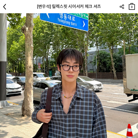
장바
[변우석] 릴렉스핏 시어서커 체크 셔츠
구니
0