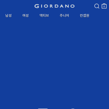
검색
장바
구니
0
남성
여성
액티브
주니어
컨셉원