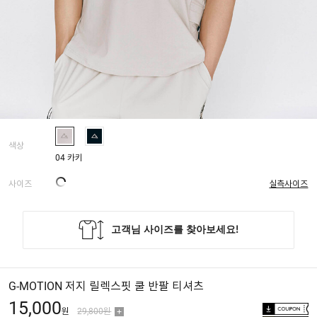
색상
04 카키
사이즈
실측사이즈
G-MOTION 저지 릴렉스핏 쿨 반팔 티셔츠
15,000
원
29,800원