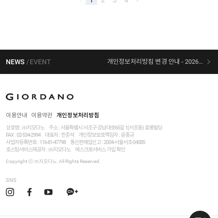
NEWS
EVENT
개인정보처리방침 변경 안내 - 2026/07/30 시행
[선착순 사은품] 지오다노 X 슈퍼마리오 콜라보
이용안내
이용약관
개인정보처리방침
상호명 : ㈜지오다노
주소 : 서울특별시 서초구 강남대로65길 1(서초동) 효봉빌딩
FAX : 02-534-2994
대표자 : 한준석
개인정보보호책임자 :
윤종규
사업자등록번호 :
116-81-47798
통신판매업신고 : 2004-서울서초-04585
호스팅서비스제공자 : ㈜지오다노
에스크로서비스 가입 확인
Copyright ⓒ ㈜지오다노. All Rights Reserved.
SNS