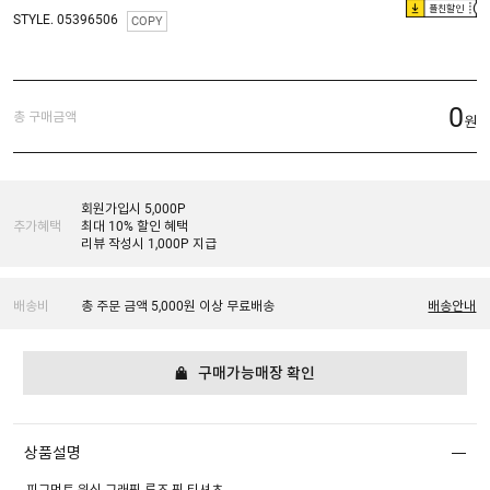
플친할인
STYLE. 05396506
COPY
0
총 구매금액
원
회원가입시 5,000P
추가혜택
최대 10% 할인 혜택
리뷰 작성시 1,000P 지급
배송비
총 주문 금액 5,000원 이상 무료배송
배송안내
구매가능매장 확인
상품설명
피그먼트 워싱 그래픽 루즈 핏 티셔츠