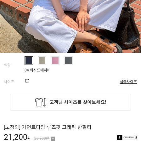
색상
04 워시드네이비
사이즈
실측사이즈
[노정의] 가먼트다잉 루즈핏 그래픽 반팔티
21,200
원
29,800원