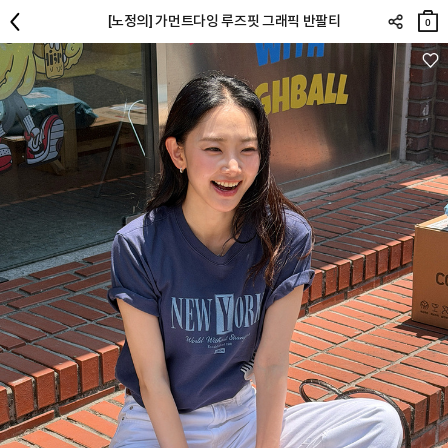
장바
[노정의] 가먼트다잉 루즈핏 그래픽 반팔티
구니
0