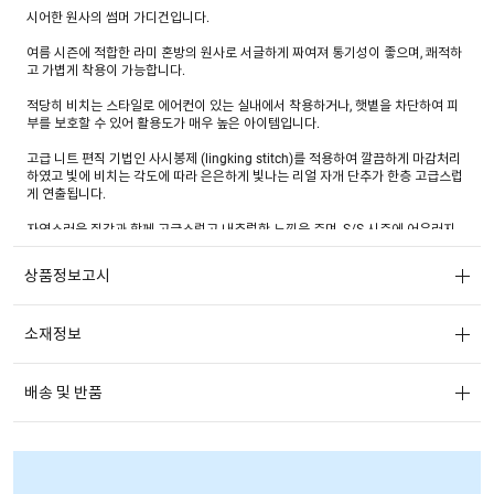
시어한 원사의 썸머 가디건입니다.
여름 시즌에 적합한 라미 혼방의 원사로 서글하게 짜여져 통기성이 좋으며, 쾌적하
고 가볍게 착용이 가능합니다.
적당히 비치는 스타일로 에어컨이 있는 실내에서 착용하거나, 햇볕을 차단하여 피
부를 보호할 수 있어 활용도가 매우 높은 아이템입니다.
고급 니트 편직 기법인 사시봉제 (lingking stitch)를 적용하여 깔끔하게 마감처리
하였고 빛에 비치는 각도에 따라 은은하게 빛나는 리얼 자개 단추가 한층 고급스럽
게 연출됩니다.
자연스러운 질감과 함께 고급스럽고 내추럴한 느낌을 주며, S/S 시즌에 어우러지
는 브라운과 블루, 베이직하게 착용하기 좋은 화이트, 그레이, 블랙으로 구성되어 추
구하는 무드에 따라 다양한 컬러를 선택할 수 있습니다.
상품정보고시
함께 구성된 슬리브리스와 함께 세트로 착용하여 멋스러운 연출이 가능합니다.
소재정보
* 05355524 여자 쉬어 민소매 니트 와 셋업 제품입니다. *
배송 및 반품