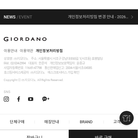
NEWS
EVENT
개인정보처리방침 변경 안내 - 2026/07/30 시행
[선착순 사은품] 지오다노 X 슈퍼마리오 콜라보
이용안내
이용약관
개인정보처리방침
상호명 : ㈜지오다노
주소 : 서울특별시 서초구 강남대로65길 1(서초동) 효봉빌딩
FAX : 02-534-2994
대표자 : 한준석
개인정보보호책임자 :
윤종규
사업자등록번호 :
116-81-47798
통신판매업신고 : 2004-서울서초-04585
호스팅서비스제공자 : ㈜지오다노
에스크로서비스 가입 확인
Copyright ⓒ ㈜지오다노. All Rights Reserved.
SNS
단체구매
매장안내
BRAND
고객센터
장바구니
바로 구매