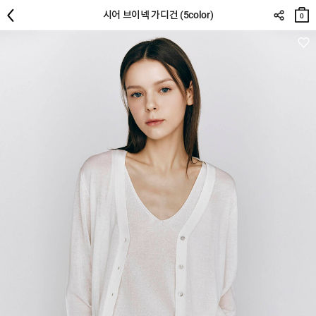
장바
시어 브이넥 가디건 (5color)
구니
0