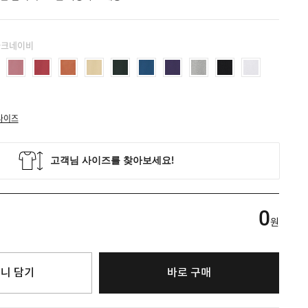
 다크네이비
사이즈
0
원
니 담기
바로 구매