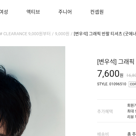
여성
액티브
주니어
컨셉원
# CLEARANCE 9,000원부터
/
9,000원
/
[변우석] 그래픽 반팔 티셔츠 (굿에
[변우석] 그래픽
7,600
원
16,8
STYLE. 01096510
CO
회원가
추가혜택
최대 
리뷰 
배송비
총 주