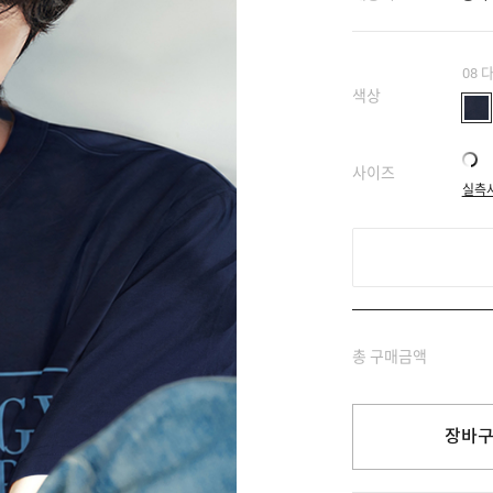
08
색상
사이즈
실측
총 구매금액
장바구