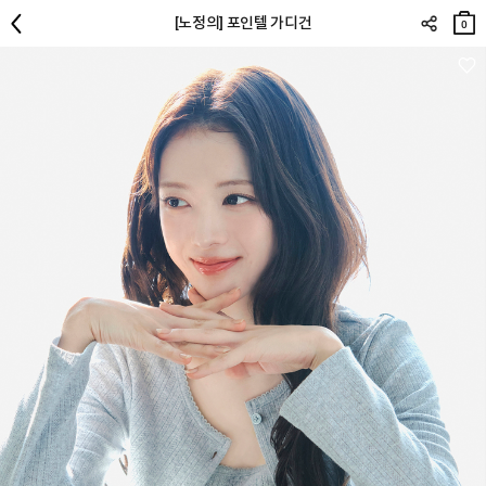
장바
[노정의] 포인텔 가디건
구니
0