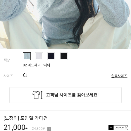
색상
02 미드헤더그레이
사이즈
실측사이즈
[노정의] 포인텔 가디건
21,000
원
24,800원