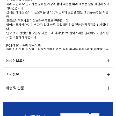
허리 라인에 딱 떨어지는 경쾌한 기장과 몸의 곡선을 따라 흐르는 슬림 레귤러 핏의
가디건입니다.
섬세한 레이스 조직이 돋보이는 면 100% 소재의 포인텔 원단 (155g/m²) 을 사용
해
고급스러우면서도 여성스러운 무드를 연출합니다.
뛰어난 통기성으로 피부 자극 없이 하루 종일 쾌적하고 편안한 착용감을 선사합니
다.
입고 벗기 간편한 풀 오픈형 라운드 넥 디자인으로 변덕스러운 날씨에도 가볍게 온
도를 조절하기 좋습니다.
POINT 01 • 슬림 레귤러 핏
허리 라인에 딱 떨어지는 경쾌한 기장감으로, 몸의 곡선을 자연스럽게 따라가는 슬
림 레귤러 핏입니다.
상품정보고시
POINT 02 • 라운드 넥 디자인의 풀 오픈형 가디건
단정한 라운드 넥 디자인에 입고 벗기 간편한 풀 오픈형 스타일로, 변덕스러운 날씨
에도 간편하게 온도를 조절하기 좋습니다.
소재정보
• 네크라인에 피코(Picot) 마감(고리모양의 레이지 엣지) 으로 사랑스러운 포인트
POINT 03 • COTTON 100 POINTELLE 155 G/M2
배송 및 반품
섬세한 레이스 조직의 포인텔 원단을 사용했습니다. 세밀한 점선 패턴이 고급스럽
고 여성스러운 느낌을 주며,
통기성이 뛰어나 피부 자극 없이 쾌적한 착용감을 선사합니다.
POINT 04
• 05-32-6541 포인텔 캐미솔 제품과 셋업으로 착용 가능합니다.