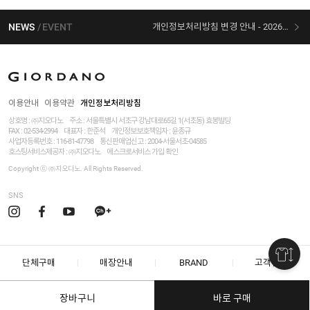
NEWS
EVENT
개인정보처리방침 변경 안내 - 2026/07/30 시행
[선착순 사은품] 지오다노 X 슈퍼마리오 콜라보
이용안내
이용약관
개인정보처리방침
상호명 : ㈜지오다노
주소 : 서울특별시 서초구 강남대로65길 1(서초동) 효봉빌딩
FAX : 02-534-2994
대표자 : 한준석
개인정보보호책임자 :
윤종규
사업자등록번호 :
116-81-47798
통신판매업신고 : 2004-서울서초-04585
호스팅서비스제공자 : ㈜지오다노
에스크로서비스 가입 확인
Copyright ⓒ ㈜지오다노. All Rights Reserved.
SNS
단체구매
매장안내
BRAND
고객센터
장바구니
바로 구매