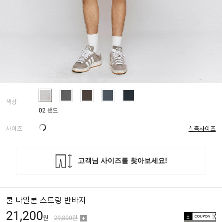
색상
02 샌드
사이즈
실측사이즈
쿨 나일론 스트링 반바지
21,200
원
29,800원