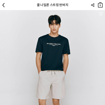
장바
쿨 나일론 스트링 반바지
구니
0