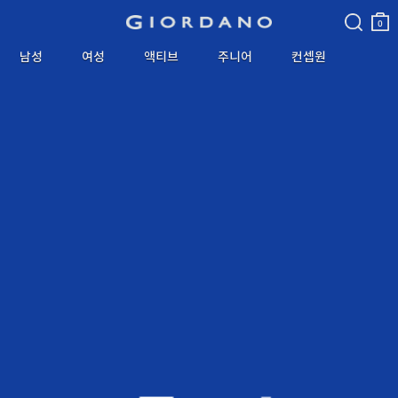
검색
장바
구니
0
남성
여성
액티브
주니어
컨셉원