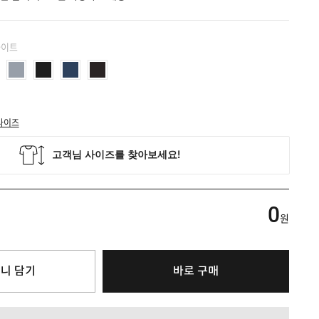
화이트
사이즈
0
원
니 담기
바로 구매