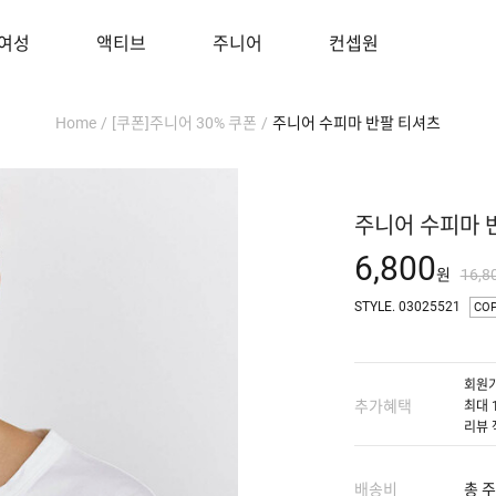
여성
액티브
주니어
컨셉원
Home
/
[쿠폰]주니어 30% 쿠폰
/
주니어 수피마 반팔 티셔츠
주니어 수피마 
6,800
원
16,8
STYLE. 03025521
CO
회원가
추가혜택
최대 
리뷰 
배송비
총 주