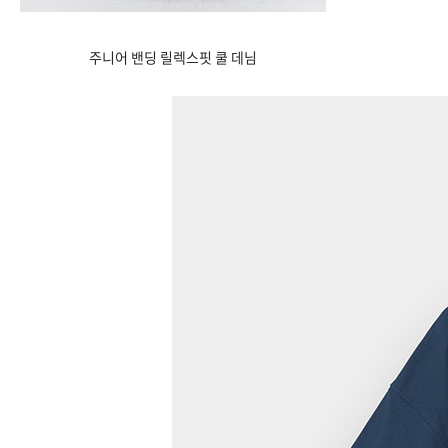
주니어 밴딩 릴렉스핏 쿨 데님