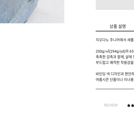
상품 설명
지오다노 주니어에서 새롭게
200g/㎡(294g/yd)의
촉촉한 감촉과 함께, 살에
부드럽고 쾌적한 착용감을
바인딩 넥 디자인과 편안하
여름시즌 단품이나 이너용
REVIEW