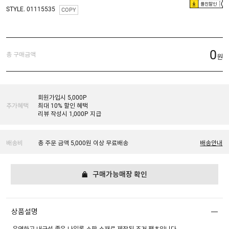
플친할인
STYLE. 01115535
COPY
0
총 구매금액
원
회원가입시 5,000P
추가혜택
최대 10% 할인 혜택
리뷰 작성시 1,000P 지급
배송비
총 주문 금액 5,000원 이상 무료배송
배송안내
구매가능매장 확인
상품설명
유연하고 내구성 좋은 나일론 스판 소재로 제작된 조거 팬츠입니다.