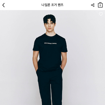
장바
나일론 조거 팬츠
구니
0