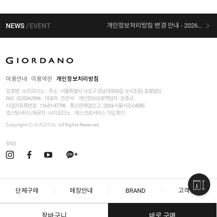
NEWS
EVENT
개인정보처리방침 변경 안내 - 2026/07/30 시행
[선착순 사은품] 지오다노 X 슈퍼마리오 콜라보
이용안내
이용약관
개인정보처리방침
상호명 : ㈜지오다노
주소 : 서울특별시 서초구 강남대로65길 1(서초동) 효봉빌딩
FAX : 02-534-2994
대표자 : 한준석
개인정보보호책임자 :
윤종규
사업자등록번호 :
116-81-47798
통신판매업신고 : 2004-서울서초-04585
호스팅서비스제공자 : ㈜지오다노
에스크로서비스 가입 확인
Copyright ⓒ ㈜지오다노. All Rights Reserved.
SNS
단체구매
매장안내
BRAND
고객센터
장바구니
바로 구매