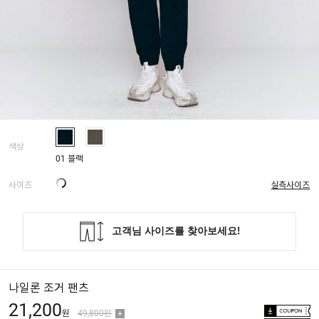
색상
01 블랙
사이즈
실측사이즈
나일론 조거 팬츠
21,200
원
49,800원