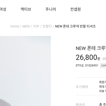
여성
액티브
주니어
컨셉원
Home
/
MEN
/
TOP
/
반팔티
/
NEW 폰테 크루넥 반팔 티셔츠
NEW 폰테 크
26,800
원
2
STYLE. 01026951
CO
회원가
추가혜택
최대 
리뷰 
배송비
총 주