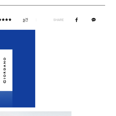
건
SHARE
3