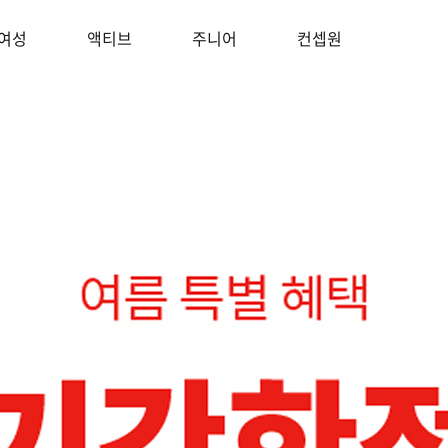
여성
액티브
주니어
컨셉원