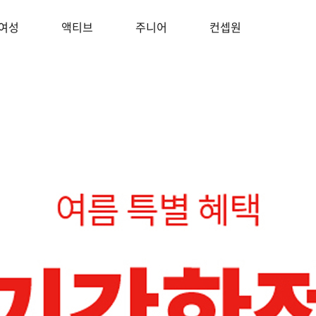
여성
액티브
주니어
컨셉원