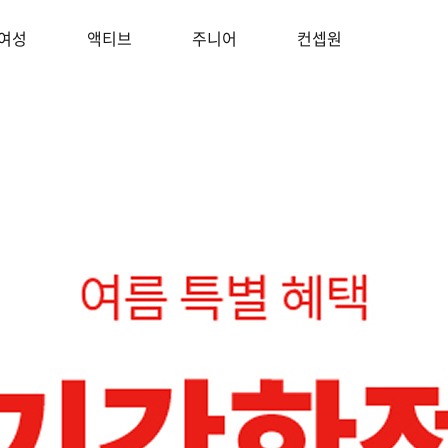
여성
액티브
주니어
컨셉원