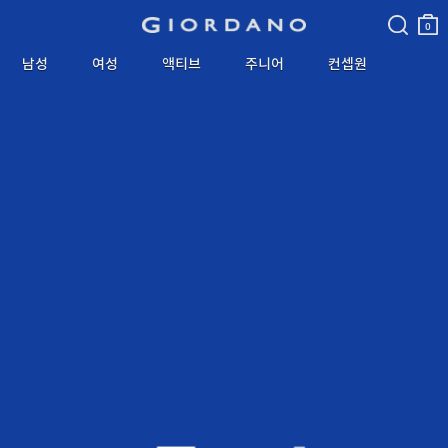
검색
장바
구니
0
남성
여성
액티브
주니어
컨셉원