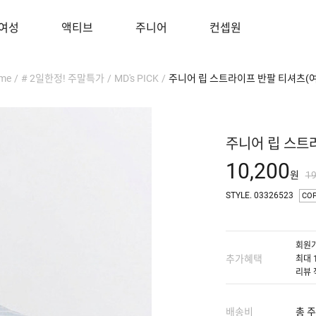
여성
액티브
주니어
컨셉원
me
/
# 2일한정! 주말특가
/
MD's PICK
/
주니어 립 스트라이프 반팔 티셔츠(
주니어 립 스트
10,200
원
1
STYLE. 03326523
CO
회원가
추가혜택
최대 
리뷰 
배송비
총 주