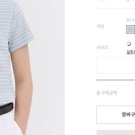
02 
색상
사이즈
실측
총 구매금액
장바구