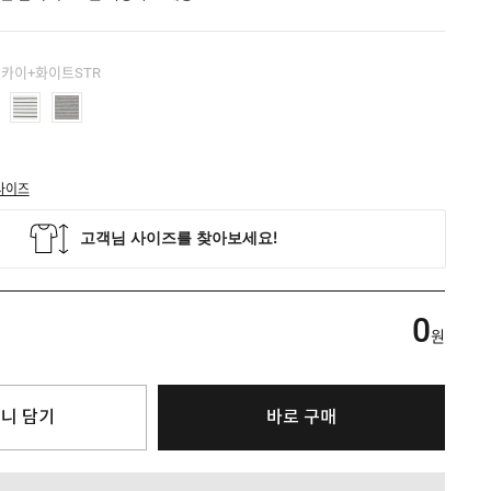
스카이+화이트STR
사이즈
0
원
니 담기
바로 구매