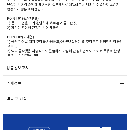
단정한 브이넥 라인에 베이직한 실루엣으로 데일리부터 세미 캐주얼까지 폭넓게
활용하기 좋은 아이템입니다.
POINT 01(핏/실루엣)
1) 몸의 라인을 따라 편안하게 흐르는 레귤러한 핏
2) 파임이 적당해 단정한 브이넥 라인
POINT 02(디테일)
1) 몸판은 싱글 져지 조직을 사용하고,소매단&밑단은 립 조직으로 안정적인 착용감
을 제공
2) 넥과 플라켓은 이중직으로 깔끔하게 마감해 단정하면서도 스웨터 특유의 완성
도 있는 디테일을 살림
POINT 03(소재)
상품정보고시
1) COTTON 100%
코튼 100% 원사를 사용해 가볍고 산뜻한 터치감을 느낄 수 있음
2) 피부에 직접 닿아도 자극 없이 편안해 한여름까지 착용하기 좋음
소재정보
배송 및 반품