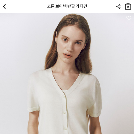
장바
코튼 브이넥 반팔 가디건
구니
0