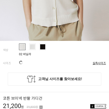
색상
02 바닐라
사이즈
실측사이즈
코튼 브이넥 반팔 가디건
21,200
원
39,800원