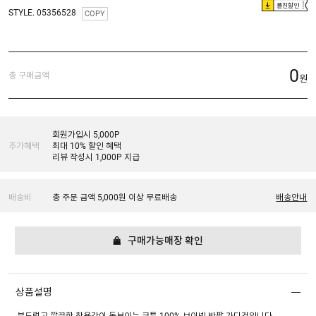
플친할인
STYLE. 05356528
COPY
0
총 구매금액
원
회원가입시 5,000P
추가혜택
최대 10% 할인 혜택
리뷰 작성시 1,000P 지급
배송비
총 주문 금액 5,000원 이상 무료배송
배송안내
구매가능매장 확인
상품설명
부드럽고 깔끔한 착용감이 돋보이는 코튼 100% 브이넥 반팔 가디건입니다.