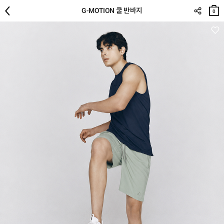
장바
G-MOTION 쿨 반바지
구니
0