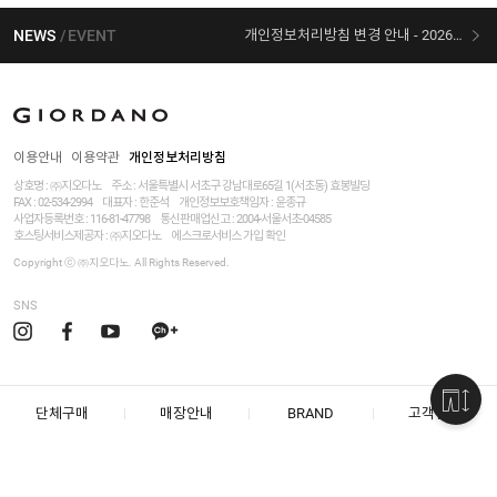
NEWS
EVENT
개인정보처리방침 변경 안내 - 2026/07/30 시행
[선착순 사은품] 지오다노 X 슈퍼마리오 콜라보
이용안내
이용약관
개인정보처리방침
상호명 : ㈜지오다노
주소 : 서울특별시 서초구 강남대로65길 1(서초동) 효봉빌딩
FAX : 02-534-2994
대표자 : 한준석
개인정보보호책임자 :
윤종규
사업자등록번호 :
116-81-47798
통신판매업신고 : 2004-서울서초-04585
호스팅서비스제공자 : ㈜지오다노
에스크로서비스 가입 확인
Copyright ⓒ ㈜지오다노. All Rights Reserved.
SNS
단체구매
매장안내
BRAND
고객센터