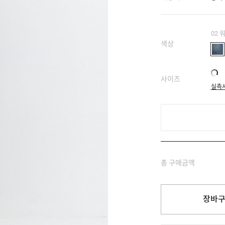
02
색상
사이즈
실측
총 구매금액
장바구