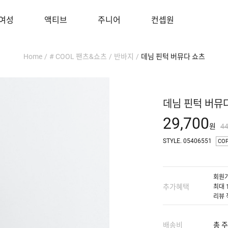
여성
액티브
주니어
컨셉원
Home
/
# COOL 팬츠&쇼츠
/
반바지
/
데님 핀턱 버뮤다 쇼츠
데님 핀턱 버뮤
29,700
원
4
STYLE. 05406551
CO
회원가
추가혜택
최대 
리뷰 
배송비
총 주