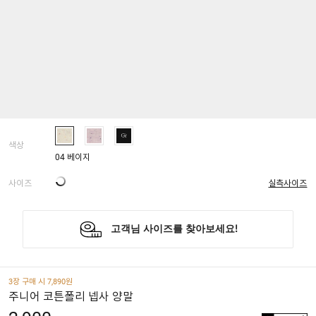
색상
04 베이지
사이즈
실측사이즈
3장 구매 시 7,890원
주니어 코튼폴리 넵사 양말