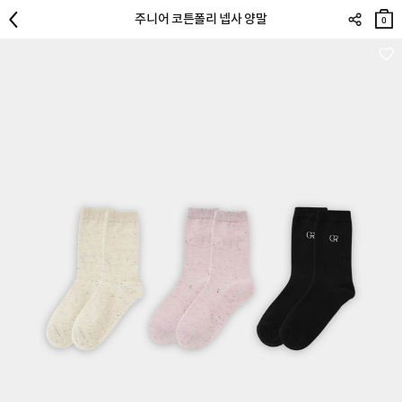
장바
주니어 코튼폴리 넵사 양말
구니
0