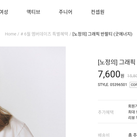
여성
액티브
주니어
컨셉원
Home
/
# 6월 멤버데이즈 특별혜택
/
[노정의] 그래픽 반팔티 (굿에너지)
[노정의] 그래픽
7,600
원
15,8
STYLE. 05396501
CO
회원가
추가혜택
최대 
리뷰 
배송비
총 주