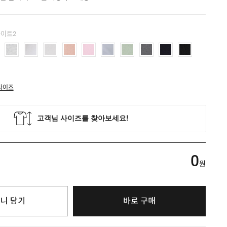
화이트2
사이즈
0
원
니 담기
바로 구매