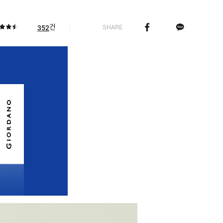
건
SHARE
352