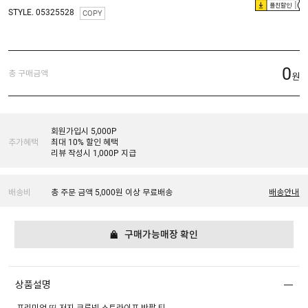
플친할인
STYLE. 05325528
COPY
0
총 구매금액
원
회원가입시 5,000P
추가혜택
최대 10% 할인 혜택
리뷰 작성시 1,000P 지급
배송비
총 주문 금액 5,000원 이상 무료배송
배송안내
구매가능매장 확인
상품설명
프리미엄 띡 저지 크루넥 스트라이프 반팔 티