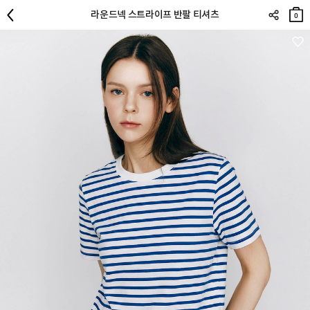
장바
라운드넥 스트라이프 반팔 티셔츠
구니
0