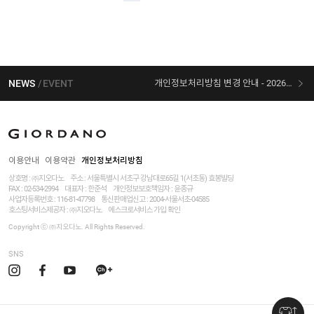
NEWS
EVENT
개인정보처리방침 변경 안내 - 2026/07/30 시행
[선착순 사은품] 지오다노 X 슈퍼마리오 콜라보
이용안내
이용약관
개인정보처리방침
상호명 : ㈜지오다노
주소 : 서울특별시 서초구 강남대로65길 1(서초동) 효봉빌딩
FAX : 02-534-2994
대표자 : 한준석
개인정보보호책임자 :
윤종규
사업자등록번호 :
116-81-47798
통신판매업신고 : 2004-서울서초-04585
호스팅서비스제공자 : ㈜지오다노
에스크로서비스 가입 확인
Copyright ⓒ ㈜지오다노. All Rights Reserved.
SNS