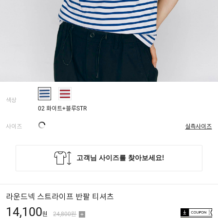
색상
02 화이트+블루STR
사이즈
실측사이즈
라운드넥 스트라이프 반팔 티셔츠
14,100
원
24,800원