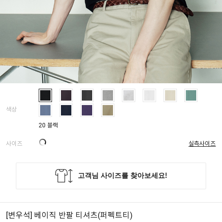
색상
20 블랙
사이즈
실측사이즈
[변우석] 베이직 반팔 티셔츠(퍼펙트티)