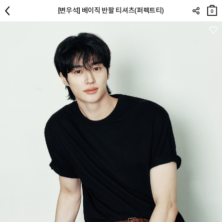
장바
[변우석] 베이직 반팔 티셔츠(퍼펙트티)
구니
0