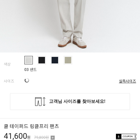
색상
03 샌드
사이즈
실측사이즈
쿨 테이퍼드 링클프리 팬츠
41,600
원
79,800원