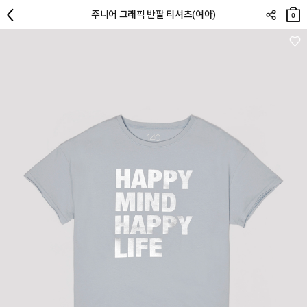
장바
주니어 그래픽 반팔 티셔츠(여아)
구니
0