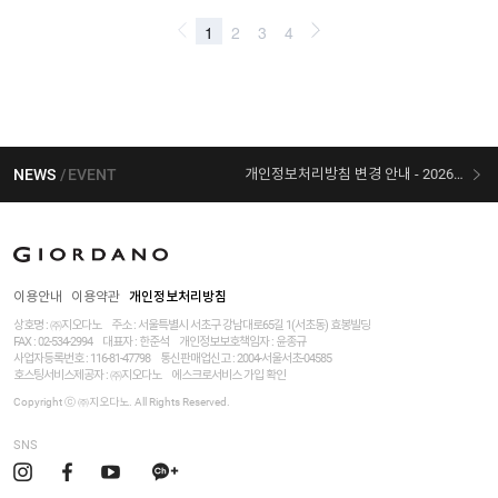
NEWS
EVENT
개인정보처리방침 변경 안내 - 2026/07/30 시행
[선착순 사은품] 지오다노 X 슈퍼마리오 콜라보
이용안내
이용약관
개인정보처리방침
상호명 : ㈜지오다노
주소 : 서울특별시 서초구 강남대로65길 1(서초동) 효봉빌딩
FAX : 02-534-2994
대표자 : 한준석
개인정보보호책임자 :
윤종규
사업자등록번호 :
116-81-47798
통신판매업신고 : 2004-서울서초-04585
호스팅서비스제공자 : ㈜지오다노
에스크로서비스 가입 확인
Copyright ⓒ ㈜지오다노. All Rights Reserved.
SNS