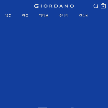
검색
장바
구니
0
남성
여성
액티브
주니어
컨셉원