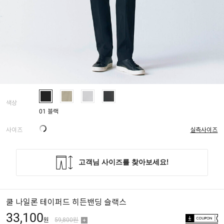
색상
01 블랙
사이즈
실측사이즈
쿨 나일론 테이퍼드 히든밴딩 슬랙스
33,100
원
59,800원