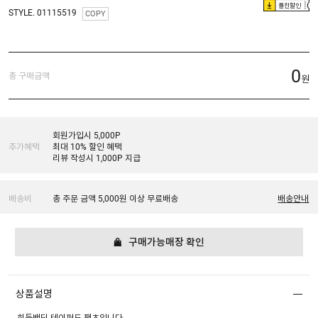
플친할인
STYLE. 01115519
COPY
0
총 구매금액
원
회원가입시 5,000P
추가혜택
최대 10% 할인 혜택
리뷰 작성시 1,000P 지급
배송비
총 주문 금액 5,000원 이상 무료배송
배송안내
구매가능매장 확인
상품설명
히든밴딩 테이퍼드 팬츠입니다.