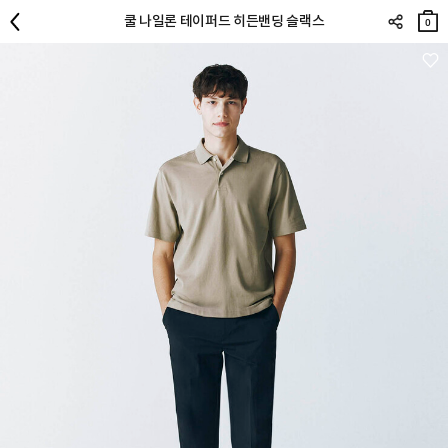
장바
쿨 나일론 테이퍼드 히든밴딩 슬랙스
구니
0