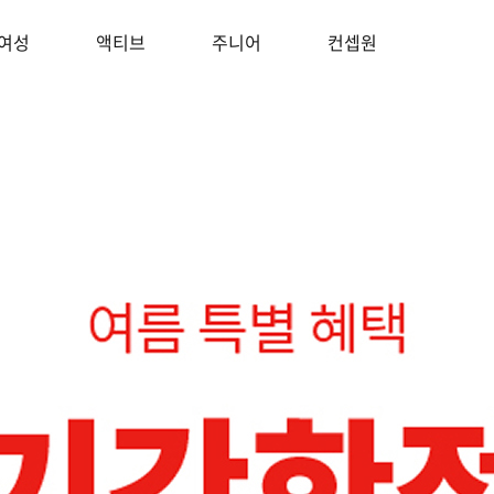
여성
액티브
주니어
컨셉원