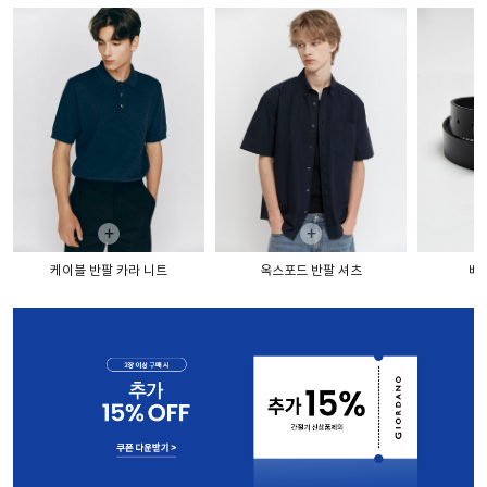
+
+
케이블 반팔 카라 니트
옥스포드 반팔 셔츠
베