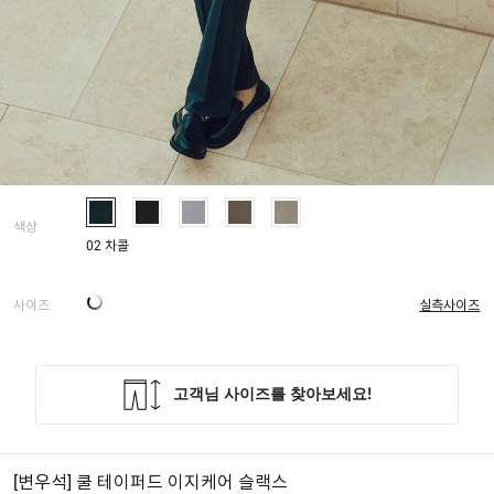
색상
02 차콜
사이즈
실측사이즈
[변우석] 쿨 테이퍼드 이지케어 슬랙스