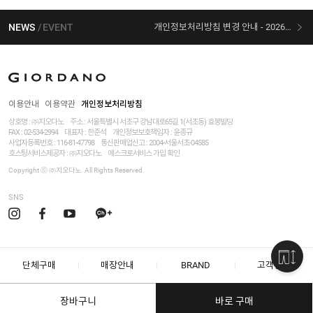
NEWS
EVENT
개인정보처리방침 변경 안내 - 2026/07/30 시행
[선착순 사은품] 지오다노 X 슈퍼마리오 콜라보
이용안내
이용약관
개인정보처리방침
상호명 : ㈜지오다노
주소 : 서울특별시 서초구 강남대로65길 1(서초동) 효봉빌딩
FAX : 02-534-2994
대표자 : 한준석
개인정보보호책임자 :
윤종규
사업자등록번호 :
116-81-47798
통신판매업신고 : 2004-서울서초-04585
호스팅서비스제공자 : ㈜지오다노
에스크로서비스 가입 확인
Copyright ⓒ ㈜지오다노. All Rights Reserved.
SNS
단체구매
매장안내
BRAND
고객센터
장바구니
바로 구매