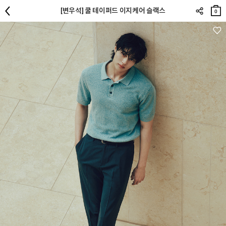
장바
[변우석] 쿨 테이퍼드 이지케어 슬랙스
구니
0