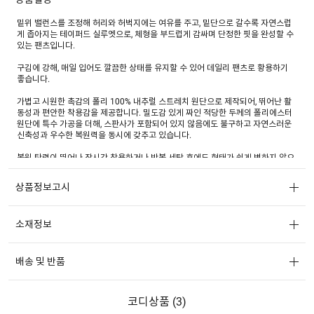
밑위 밸런스를 조정해 허리와 허벅지에는 여유를 주고, 밑단으로 갈수록 자연스럽
게 좁아지는 테이퍼드 실루엣으로, 체형을 부드럽게 감싸며 단정한 핏을 완성할 수
있는 팬츠입니다.
구김에 강해, 매일 입어도 깔끔한 상태를 유지할 수 있어 데일리 팬츠로 황용하기
좋습니다.
가볍고 시원한 촉감의 폴리 100% 내추럴 스트레치 원단으로 제작되어, 뛰어난 활
동성과 편안한 착용감을 제공합니다. 밀도감 있게 짜인 적당한 두께의 폴리에스터
원단에 특수 가공을 더해, 스판사가 포함되어 있지 않음에도 불구하고 자연스러운
신축성과 우수한 복원력을 동시에 갖추고 있습니다.
복원 탄력이 뛰어나 장시간 착용하거나 반복 세탁 후에도 형태가 쉽게 변하지 않으
며, 흐트러짐 없이 깔끔한 핏을 유지해 줍니다.
또한 구김이 적고 세탁과 관리가 간편한 이지케어 기능으로 실용성을 더했으며, 마
상품정보고시
감에는 내구성이 뛰어난 YKK社의 지퍼를 사용해 완성도를 높였습니다.
소재정보
배송 및 반품
코디상품 (
3
)