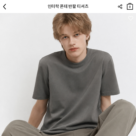
장바
인터락 폰테 반팔 티셔츠
구니
0