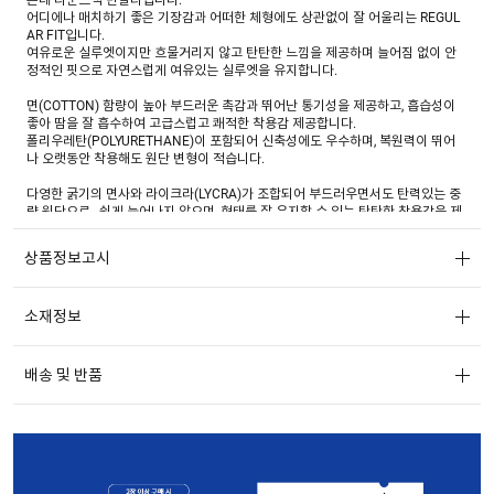
어디에나 매치하기 좋은 기장감과 어떠한 체형에도 상관없이 잘 어울리는 REGUL
AR FIT입니다.
여유로운 실루엣이지만 흐물거리지 않고 탄탄한 느낌을 제공하며 늘어짐 없이 안
정적인 핏으로 자연스럽게 여유있는 실루엣을 유지합니다.
면(COTTON) 함량이 높아 부드러운 촉감과 뛰어난 통기성을 제공하고, 흡습성이
좋아 땀을 잘 흡수하여 고급스럽고 쾌적한 착용감 제공합니다.
폴리우레탄(POLYURETHANE)이 포함되어 신축성에도 우수하며, 복원력이 뛰어
나 오랫동안 착용해도 원단 변형이 적습니다.
다영한 굵기의 면사와 라이크라(LYCRA)가 조합되어 부드러우면서도 탄력있는 중
량 원단으로 , 쉽게 늘어나지 않으며, 형태를 잘 유지할 수 있는 탄탄한 착용감을 제
공합니다.
상품정보고시
가면트 워싱 덕분에 표면이 부드럽고 자연스러운 주름과 색감이 형성되어 캐주얼
하면서 세련된 느낌을 줍니다.
또한, 원단의 수축률을 줄여 세탁 후 변형이 적습니다.
소재정보
배송 및 반품