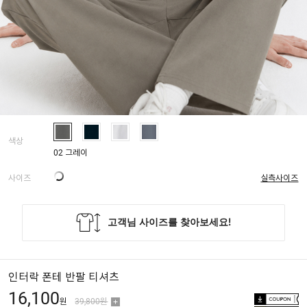
색상
02 그레이
사이즈
실측사이즈
인터락 폰테 반팔 티셔츠
16,100
원
39,800원