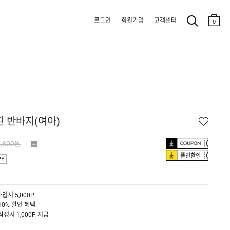
로그인
회원가입
고객센터
0
핀 반바지(여아)
4,800원
플친할인
PY
입시 5,000P
10% 할인 혜택
작성시 1,000P 지급