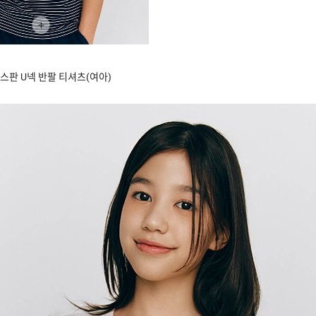
+
스판 U넥 반팔 티셔츠(여아)