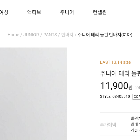
여성
액티브
주니어
컨셉원
Home
/
JUNIOR
/
PANTS
/
반바지
/
주니어 테리 돌핀 반바지(여아)
LAST 13,14 size
주니어 테리 돌
11,900
원
2
STYLE. 03405510
CO
회원가
추가혜택
최대 
리뷰 