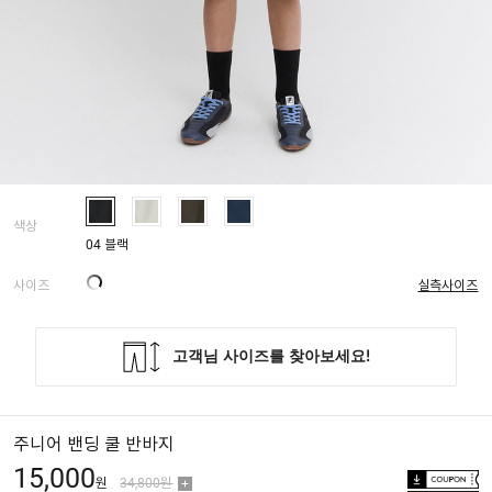
색상
04 블랙
사이즈
실측사이즈
주니어 밴딩 쿨 반바지
15,000
원
34,800원