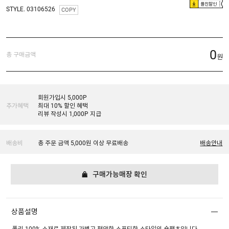
플친할인
STYLE. 03106526
COPY
0
총 구매금액
원
회원가입시 5,000P
추가혜택
최대 10% 할인 혜택
리뷰 작성시 1,000P 지급
배송비
총 주문 금액 5,000원 이상 무료배송
배송안내
구매가능매장 확인
상품설명
폴리 100% 소재로 제작된 가볍고 편안한 스포티한 스타일의 숏팬츠입니다.