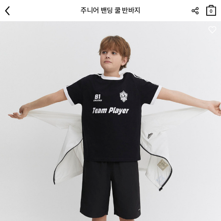
장바
주니어 밴딩 쿨 반바지
구니
0