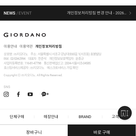
NEWS
EVENT
개인정보처리방침 변경 안내 - 2026/07/30 시행
[선착순 사은품] 지오다노 X 슈퍼마리오 콜라보
이용안내
이용약관
개인정보처리방침
상호명 : ㈜지오다노
주소 : 서울특별시 서초구 강남대로65길 1(서초동) 효봉빌딩
FAX : 02-534-2994
대표자 : 한준석
개인정보보호책임자 :
윤종규
사업자등록번호 :
116-81-47798
통신판매업신고 : 2004-서울서초-04585
호스팅서비스제공자 : ㈜지오다노
에스크로서비스 가입 확인
Copyright ⓒ ㈜지오다노. All Rights Reserved.
SNS
단체구매
매장안내
BRAND
고객센터
장바구니
바로 구매