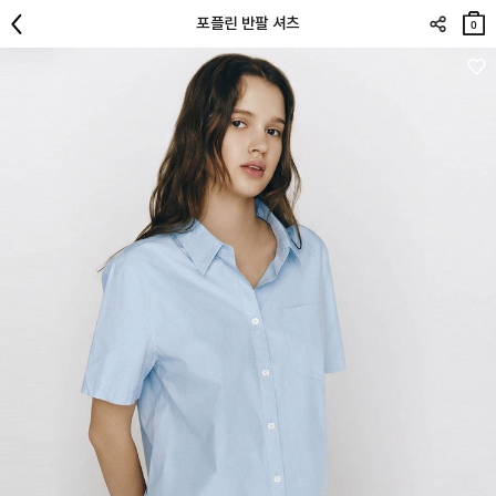
장바
포플린 반팔 셔츠
구니
0