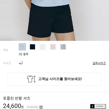
색상
02 블루
사이즈
실측사이즈
포플린 반팔 셔츠
24,600
원
39,800원