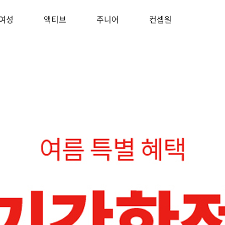
여성
액티브
주니어
컨셉원