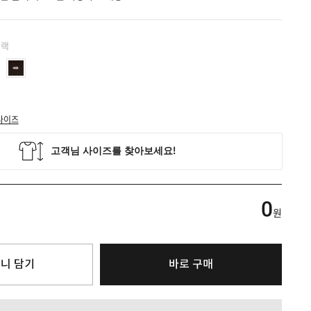
블랙
사이즈
0
원
니 담기
바로 구매