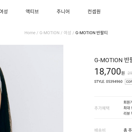
여성
액티브
주니어
컨셉원
Home
/
G-MOTION
/
여성
/
G-MOTION 반팔티
G-MOTION 
18,700
원
2
STYLE. 05394960
CO
회원가
추가혜택
최대 
리뷰 
배송비
총 주