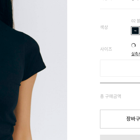
02 
색상
사이즈
실측
총 구매금액
장바구