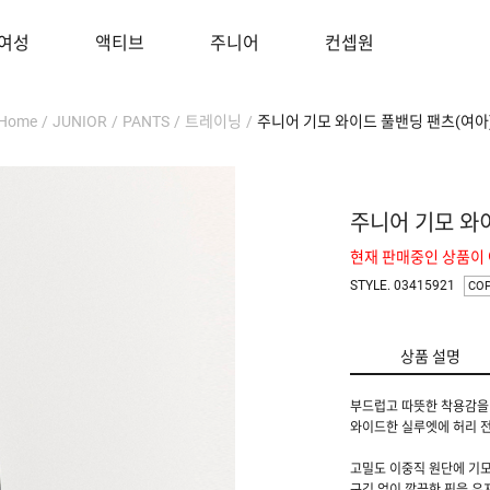
여성
액티브
주니어
컨셉원
Home
/
JUNIOR
/
PANTS
/
트레이닝
/
주니어 기모 와이드 풀밴딩 팬츠(여아
주니어 기모 와
현재 판매중인 상품이
STYLE. 03415921
CO
상품 설명
부드럽고 따뜻한 착용감을 
와이드한 실루엣에 허리 전
고밀도 이중직 원단에 기