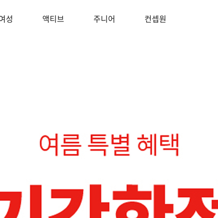
여성
액티브
주니어
컨셉원