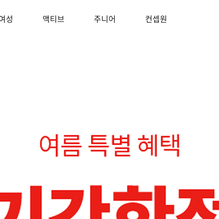
여성
액티브
주니어
컨셉원