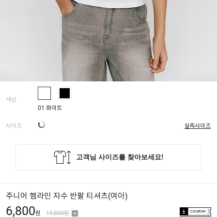
색상
01 화이트
사이즈
실측사이즈
주니어 헴라인 자수 반팔 티셔츠(여아)
6,800
원
19,800원