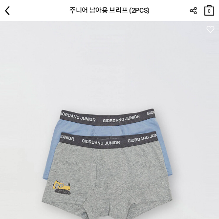
장바
주니어 남아용 브리프 (2PCS)
구니
0