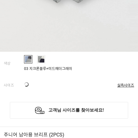
색상
03 지크론블루+미드헤더그레이
사이즈
실측사이즈
주니어 남아용 브리프 (2PCS)