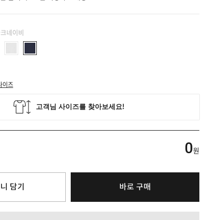
 다크네이비
사이즈
0
원
니 담기
바로 구매