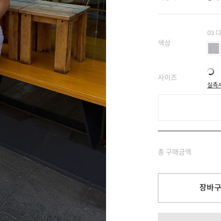
03
색상
사이즈
실측
총 구매금액
장바구