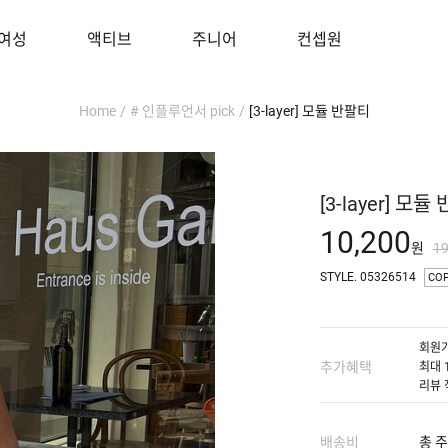
여성
액티브
주니어
컨셉원
Home
/
# 인플루언서 pick
/
[3-layer] 모듈 반팔티
[3-layer] 모듈
10,200
원
1
STYLE. 05326514
CO
회원가
추가혜택
최대 
리뷰 
배송비
총 주