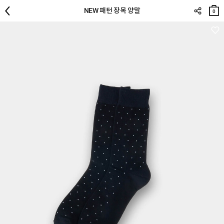
장바
NEW 패턴 장목 양말
구니
0