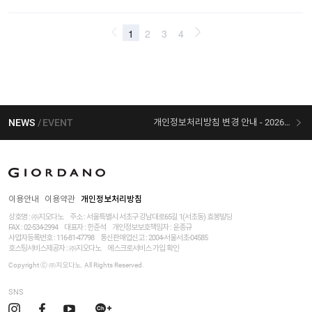
NEWS
EVENT
개인정보처리방침 변경 안내 - 2026/07/30 시행
[선착순 사은품] 지오다노 X 슈퍼마리오 콜라보
이용안내
이용약관
개인정보처리방침
상호명 : ㈜지오다노
주소 : 서울특별시 서초구 강남대로65길 1(서초동) 효봉빌딩
FAX : 02-534-2994
대표자 : 한준석
개인정보보호책임자 :
윤종규
사업자등록번호 :
116-81-47798
통신판매업신고 : 2004-서울서초-04585
호스팅서비스제공자 : ㈜지오다노
에스크로서비스 가입 확인
Copyright ⓒ ㈜지오다노. All Rights Reserved.
SNS