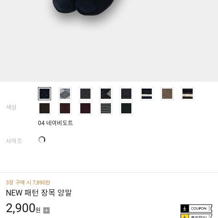
색상
04 네이비도트
사이즈
3장 구매 시 7,890원
NEW 패턴 장목 양말
2,900
원
플친할인