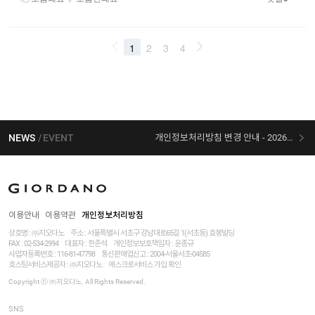
NEWS
EVENT
개인정보처리방침 변경 안내 - 2026/07/30 시행
[선착순 사은품] 지오다노 X 슈퍼마리오 콜라보
이용안내
이용약관
개인정보처리방침
상호명 : ㈜지오다노
주소 : 서울특별시 서초구 강남대로65길 1(서초동) 효봉빌딩
FAX : 02-534-2994
대표자 : 한준석
개인정보보호책임자 :
윤종규
사업자등록번호 :
116-81-47798
통신판매업신고 : 2004-서울서초-04585
호스팅서비스제공자 : ㈜지오다노
에스크로서비스 가입 확인
Copyright ⓒ ㈜지오다노. All Rights Reserved.
SNS