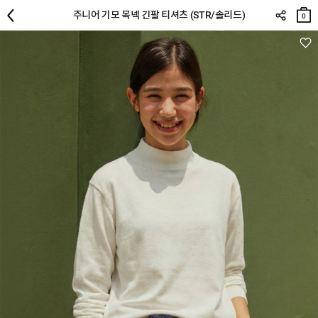
장바
주니어 기모 목넥 긴팔 티셔츠 (STR/솔리드)
구니
0