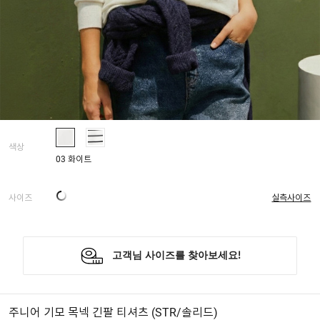
색상
03 화이트
사이즈
실측사이즈
주니어 기모 목넥 긴팔 티셔츠 (STR/솔리드)