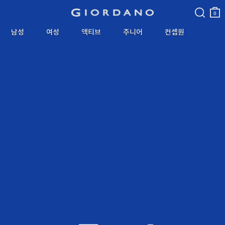
검색
장바
구니
0
남성
여성
액티브
주니어
컨셉원