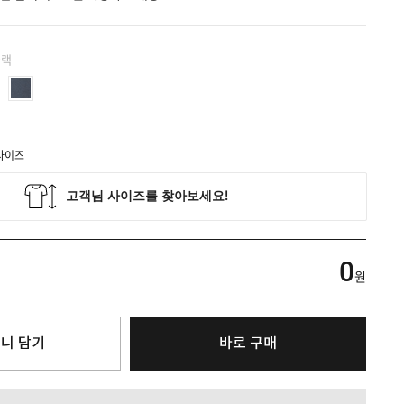
블랙
사이즈
0
원
니 담기
바로 구매