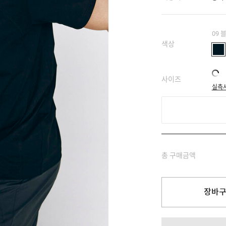
09 
색상
사이즈
실측
총 구매금액
장바구