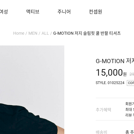
여성
액티브
주니어
컨셉원
Home
/
MEN
/
ALL
/
G-MOTION 저지 슬림핏 쿨 반팔 티셔츠
G-MOTION 
15,000
원
2
STYLE. 01025224
CO
회원가
추가혜택
최대 
리뷰 
배송비
총 주